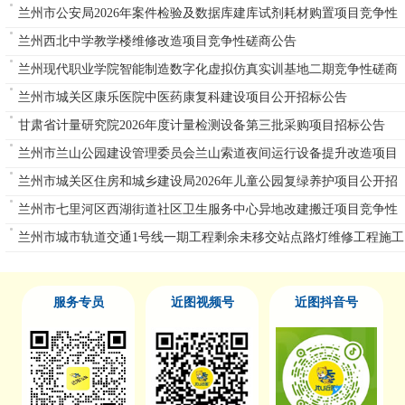
兰州市公安局2026年案件检验及数据库建库试剂耗材购置项目竞争性
磋商公告
兰州西北中学教学楼维修改造项目竞争性磋商公告
兰州现代职业学院智能制造数字化虚拟仿真实训基地二期竞争性磋商
公告
兰州市城关区康乐医院中医药康复科建设项目公开招标公告
甘肃省计量研究院2026年度计量检测设备第三批采购项目招标公告
兰州市兰山公园建设管理委员会兰山索道夜间运行设备提升改造项目
单一来源公告
兰州市城关区住房和城乡建设局2026年儿童公园复绿养护项目公开招
标公告
兰州市七里河区西湖街道社区卫生服务中心异地改建搬迁项目竞争性
磋商公告
兰州市城市轨道交通1号线一期工程剩余未移交站点路灯维修工程施工
重新招标
服务专员
近图视频号
近图抖音号