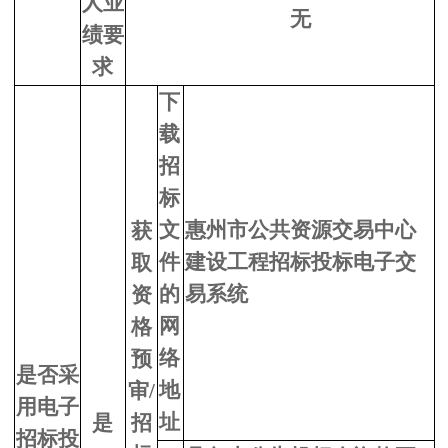
人业
无
绩要
求
下
载
招
标
文
惠州市公共资源交易中心
获
件
建设工程招标投标电子交
取
的
易系统
资
网
格
络
预
是否采
地
审/
用电子
址
是
招
招标投