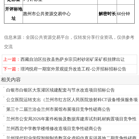
开评标地
惠州市公共资源交易中心
解密时长
60分钟
址
信息来源：全国公共资源交易平台，仅转发分享行业资讯，仅供参考
交流
上一篇：
西藏自治区拉孜县热萨乡宗贝村砂岩矿采矿权挂牌出让
下一篇：
璟鸿悦府一期室外景观提升改造工程-公开招标招标公告
相关内容
白银市白银区大泵灌区续建配套与节水改造项目招标公告
公立医院运转支出（兰州市红古区人民医院放射科CT设备维保服务项
目）
第三十二届兰洽会兰州市展馆布展项目竞争性磋商公告
兰州市公安局2026年案件检验及数据库建库试剂耗材购置项目竞争性
磋商公告
兰州西北中学教学楼维修改造项目竞争性磋商公告
兰州现代职业学院智能制造数字化虚拟仿真实训基地二期竞争性磋商