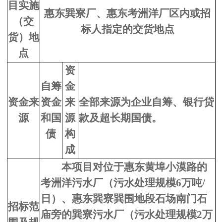
目实施
惠东巽寮厂、惠东考洲洋厂区内或招
（交
标人指定的交货地点
货）地
点
资
自筹
金
资金来
资金
来
全部来源为
企业自筹、银行贷
源
和国
源
款及超长期国债
。
债
构
成
本项目对位于惠东黄埠小漠路的
考洲洋污水厂（污水处理规模6万吨/
日）、惠东巽寮巽围地段石场南门石
招标范
庙旁的巽寮污水厂（污水处理规模2万