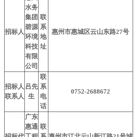
水务
集团
联
碧源
系
招标人
惠州市惠城区云山东路27号
环境
地
科技
址
有限
公司
联
招标人
吕先
系
0752-2688672
联系人
生
电
话
广东
惠通
联
招标代
工程
系
惠州市江北云山新江路21号城