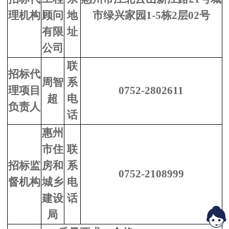
理机构
顾问
地
市绿兴家园1-5栋2层02号
有限
址
公司
联
招标代
周智
系
理
项目
0752-2
802611
超
电
负责人
话
惠州
市住
联
招标监
房和
系
0752-2108999
督机构
城乡
电
建设
话
局