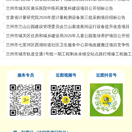
公告
兰州市城关区康乐医院中医药康复科建设项目公开招标公告
甘肃省计量研究院2026年度计量检测设备第三批采购项目招标公告
兰州市兰山公园建设管理委员会兰山索道夜间运行设备提升改造项目
单一来源公告
兰州市城关区住房和城乡建设局2026年儿童公园复绿养护项目公开招
标公告
兰州市七里河区西湖街道社区卫生服务中心异地改建搬迁项目竞争性
磋商公告
兰州市城市轨道交通1号线一期工程剩余未移交站点路灯维修工程施工
重新招标
服务专员
近图视频号
近图抖音号