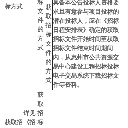
标
具备本公告投标人资格要
标方式
获
文
求且有意参与项目投标的
取
件
潜在投标人，应在《招标
招
的
日程安排表》确定的获取
标
方
招标文件开始时间至获取
文
式
招标文件结束时间期间
件
内，从惠州市公共资源交
的
易中心建设工程招标投标
方
电子交易系统下载招标文
式
件等资料。
获
取
详见
招
获取招
《招
标