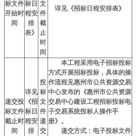
标文件
标日
文
详见《招标日程安排表》
开始时
程安
件
间
排
截
表》
止
时
间
本工程采用电子招标投标
方式开展招标投标，具体的操
投
作流程见惠州市公共资源交易
详见
标
中心发布的《
惠州市公共资源
递交投
《招
文
交易中心建设工程招标投标电
标文件
标日
件
子交易系统
投标人操作手
截止时
程安
递
册》。
间
排
交
递交方式：电子投标文件