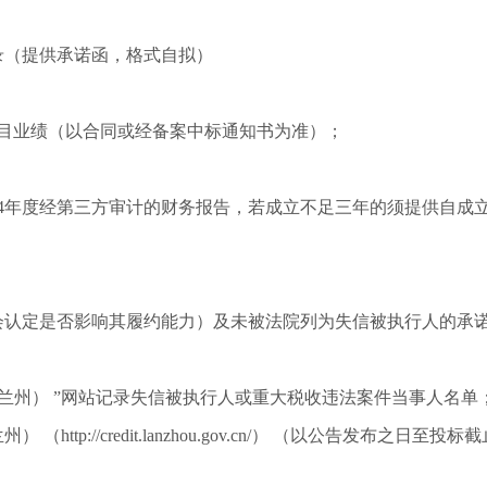
录（提供承诺函，格式自拟）
程项目业绩（以合同或经备案中标通知书为准）；
2024年度经第三方审计的财务报告，若成立不足三年的须提供自
会认定是否影响其履约能力）及未被法院列为失信被执行人的承
甘肃兰州） ”网站记录失信被执行人或重大税收违法案件当事人名
信用中国（甘肃兰州） （http://credit.lanzhou.gov.cn/） 