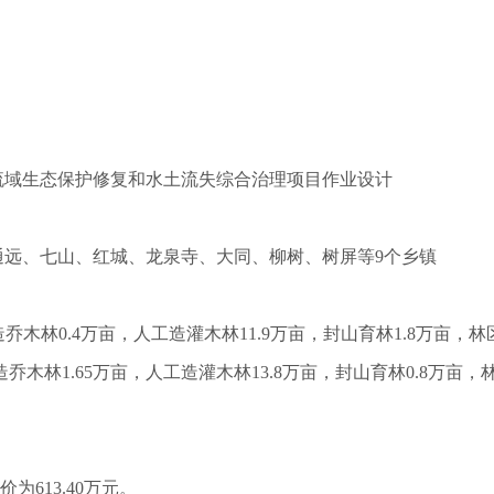
流域生态保护修复和水土流失综合治理项目作业设计
通远、七山、红城、龙泉寺、大同、柳树、树屏等9个乡镇
造乔木林0.4万亩，人工造灌木林11.9万亩，封山育林1.8万亩
工造乔木林1.65万亩，人工造灌木林13.8万亩，封山育林0.8万
为613.40万元。