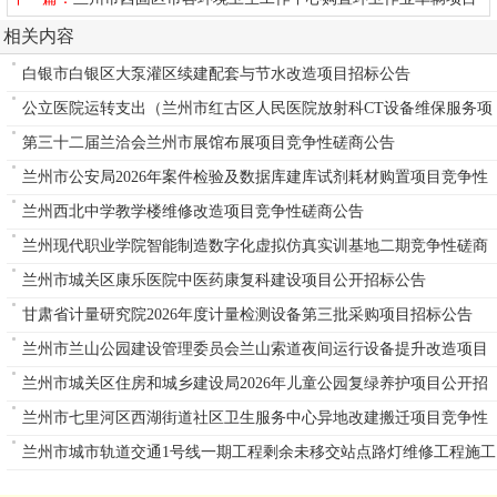
公开招标公告
相关内容
白银市白银区大泵灌区续建配套与节水改造项目招标公告
公立医院运转支出（兰州市红古区人民医院放射科CT设备维保服务项
目）
第三十二届兰洽会兰州市展馆布展项目竞争性磋商公告
兰州市公安局2026年案件检验及数据库建库试剂耗材购置项目竞争性
磋商公告
兰州西北中学教学楼维修改造项目竞争性磋商公告
兰州现代职业学院智能制造数字化虚拟仿真实训基地二期竞争性磋商
公告
兰州市城关区康乐医院中医药康复科建设项目公开招标公告
甘肃省计量研究院2026年度计量检测设备第三批采购项目招标公告
兰州市兰山公园建设管理委员会兰山索道夜间运行设备提升改造项目
单一来源公告
兰州市城关区住房和城乡建设局2026年儿童公园复绿养护项目公开招
标公告
兰州市七里河区西湖街道社区卫生服务中心异地改建搬迁项目竞争性
磋商公告
兰州市城市轨道交通1号线一期工程剩余未移交站点路灯维修工程施工
重新招标