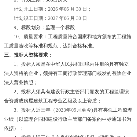
计划开工日期：
202
6
年
06
月
30
日；
计划竣工日期：
202
7
年
0
6
月
30
日
9、标段划分：监理一个标段
10、质量要求：工程质量符合国家和地方颁布的工程施
工质量验收等标准和规范，达到合格标准。
三、投标人资格要求：
1、投标人须
是在
中华人民共和国境内注册的具有独立
法人资格的企业，须持有工商行政管理部门核发的有效企业
法人营业执照；
2、投标人须具有建设行政主管部门颁发的工程监理综
合资质或房屋建筑工程专业乙级及以上资质；
3、投标人近三年
（
202
3
年
05
月至今
)
具有类似工程监理
业绩（以监理合同和建设行政主管部门备案的中标通知书为
依据）；