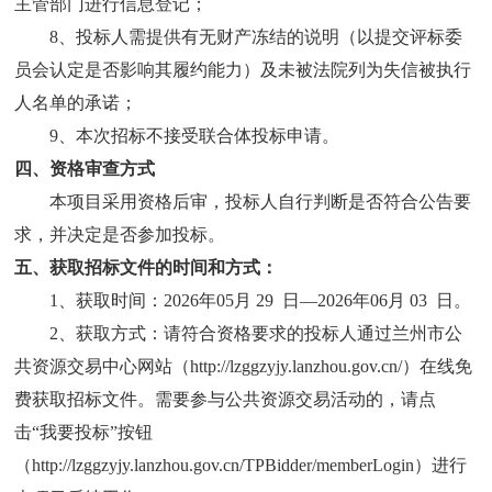
主管部门进行信息登记；
8、投标人需提供有无财产冻结的说明（以提交评标委
员会认定是否影响其履约能力）及未被法院列为失信被执行
人名单的承诺；
9、本次招标不接受联合体投标申请。
四、资格审查方式
本项目采用资格后审，投标人自行判断是否符合公告要
求，并决定是否参加投标。
五、获取招标文件的时间和方式：
1、获取时间：202
6
年
05
月
29
日
—202
6
年
06
月
03
日。
2、获取方式：请符合资格要求的投标人通过兰州市公
共资源交易中心网站（http://lzggzyjy.lanzhou.gov.cn/）在线免
费获取招标文件。需要参与公共资源交易活动的，请点
击“我要投标”按钮
（http://lzggzyjy.lanzhou.gov.cn/TPBidder/memberLogin）进行