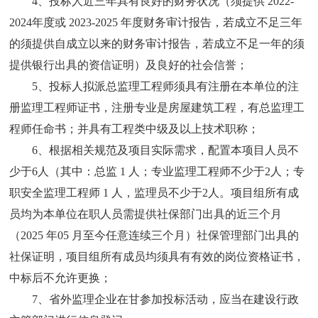
4、投标人近三年具有良好的财务状况（须提供 202
2
-
202
4
年度或
2023-2025 年度财务审计报告，若成立不足三年
的须提供自成立以来的财务审计报告，若成立不足一年的须
提供银行出具的资信证明）及良好的社会信誉；
5、投标人拟派总监理工程师须具有注册在本单位的注
册监理工程师证书，注册专业是
房屋
建筑工程，有总监理工
程师任命书；并具有工程类中级及以上技术职称；
6、根据相关规范及项目实际需求，配置本项目人员不
少于
6
人（其中：总监
1 人；专业监理工程师不少于
2
人；专
职安全监理工程师
1 人，监理员不少于
2
人。项目组所有成
员均为本单位在职人员需提供社保部门出具的近三个月
（
202
5
年
05
月至今任意连续三个月）社保管理部门出具的
社保证明，项目组所有成员均
须
具有有效的岗位资格证书，
中标后不允许更换；
7、省外监理企业在甘参加投标活动，应当在建设行政