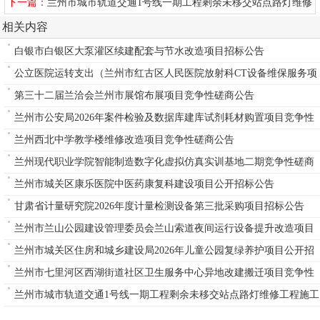
公开招标公告
下一篇：
兰州市城市轨道交通1号线一期工程剩余未移交站点路灯维修
工程施工重新招标
相关内容
白银市白银区大泵灌区续建配套与节水改造项目招标公告
公立医院运转支出（兰州市红古区人民医院放射科CT设备维保服务项
目）
第三十二届兰洽会兰州市展馆布展项目竞争性磋商公告
兰州市公安局2026年案件检验及数据库建库试剂耗材购置项目竞争性
磋商公告
兰州西北中学教学楼维修改造项目竞争性磋商公告
兰州现代职业学院智能制造数字化虚拟仿真实训基地二期竞争性磋商
公告
兰州市城关区康乐医院中医药康复科建设项目公开招标公告
甘肃省计量研究院2026年度计量检测设备第三批采购项目招标公告
兰州市兰山公园建设管理委员会兰山索道夜间运行设备提升改造项目
单一来源公告
兰州市城关区住房和城乡建设局2026年儿童公园复绿养护项目公开招
标公告
兰州市七里河区西湖街道社区卫生服务中心异地改建搬迁项目竞争性
磋商公告
兰州市城市轨道交通1号线一期工程剩余未移交站点路灯维修工程施工
重新招标