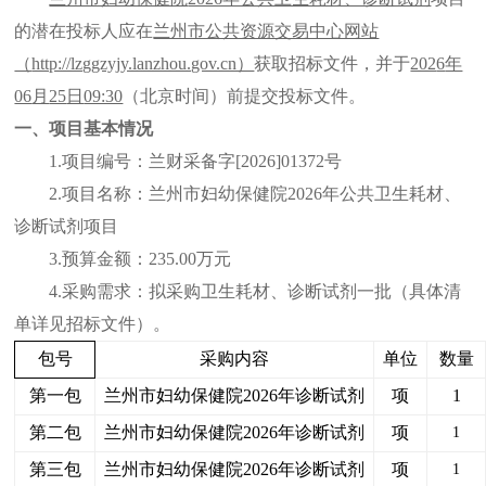
的潜在投标人应在
兰州市公共资源交易中心网站
（
http://lzggzyjy.lanzhou.gov.cn）
获取招标文件，并于
202
6
年
06
月
25
日
09:30
（北京时间）前提交投标文件。
一、项目基本情况
1.项目编号：兰财采备字
[2026]01372号
2.项目名称：兰州市妇幼保健院2026年公共卫生耗材、
诊断试剂项目
3.预算金额：
235.00万元
4.采购需求：拟采购卫生耗材、诊断试剂一批（具体清
单详见招标文件）。
包号
采购内容
单位
数量
第一包
兰州市妇幼保健院
2026年诊断试剂
项
1
第二包
兰州市妇幼保健院
2026年诊断试剂
项
1
第三包
兰州市妇幼保健院
2026年诊断试剂
项
1