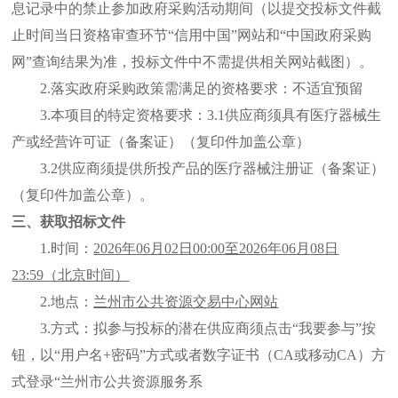
息记录中的禁止参加政府采购活动期间（以提交投标文件截
止时间当日资格审查环节“信用中国”网站和“中国政府采购
网”查询结果为准，投标文件中不需提供相关网站截图）。
2.落实政府采购政策需满足的资格要求：
不适宜预留
3.本项目的特定资格要求：
3.1
供应商须具有医疗器械生
产或经营许可证（备案证）（复印件加盖公章）
3.2供应商须提供所投产品的医疗器械注册证（备案证）
（复印件加盖公章）
。
三、获取招标文件
1.时间：
202
6
年
06
月
02
日
00:00至202
6
年
06
月
08
日
23:59（北京时间）
2.地点：
兰州市公共资源交易中心网站
3.方式：拟参与投标的潜在供应商须点击“我要参与”按
钮，以“用户名+密码”方式或者数字证书（CA或移动CA）方
式登录“兰州市公共资源服务系