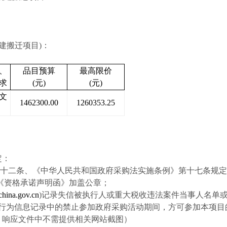
建搬迁项目)：
、
品目预算
最高限价
求
(元)
(元)
文
1462300.00
1260353.25
定
：
十二条、《中华人民共和国政府采购法实施条例》第十七条规定
供《资格承诺声明函》加盖公章；
hina.gov.cn
)记录失信被执行人或重大税收违法案件当事人名单
信行为信息记录中的禁止参加政府采购活动期间，方可参加本项目
准，响应文件中不需提供相关网站截图）