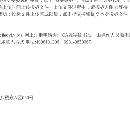
选择所要参标的项目，点击“我要参标”，再点击网上开标按钮，
的上传时间上传投标文件；上传文件过程中，请投标人耐心等待
成功；投标文件上传完成以后，点击提交按钮提交本次投标文件
w.ejiaoyi.vip/）网上注册申请办理CA数字证书后，由操作人员顺
方式:电话:4006131306、0931-8859067。
号八楼东A区050号