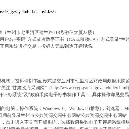
/ez.lzggzyjy.cn/bid-ejiaoyi-lzs/
）
室（兰州市七里河区
建兰路
118号融信大厦23楼）
“用户名+密码”方式或者数字证书（CA或移动CA）方式登录“
面开启系统进行交易，投标人无需到达开标现场。
机构，投诉请以书面形式提交兰州市七里河区财政局政府采购监督管理
关注“甘肃政府采购网”（h
ttp://www.ccgp-gansu.gov.cn
统”及“政府采购电子标书制作工具”，具体操作详见交易通信息技术有限公
作系统：Windows10、Window11(推荐)，浏览器：Micros
日期前登录兰州市公共资源交易中心网站公共资源交易中心网站
TPBidder/memberLogin），点击进入不见面开标系统，选择政府采购