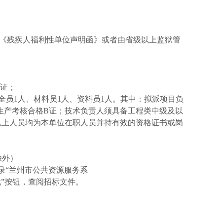
或者《残疾人福利性单位声明函》或者由省级以上监狱管
证
；
全员1人、材料员1人、资料员1人。其中：
拟派项目负
生产考核合格
B证；
技术负责人须具备工程类中级及以
以上
人员均为本单位在职人员并持有效的资格证书或岗
日除外）
登录“兰州市公共资源服务系
“免费下载”按钮，查阅招标文件。