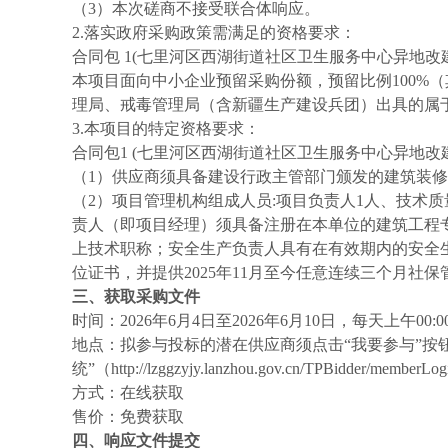
（
3）本次磋商不接受联合体响应。
2.落实政府采购政策需满足的资格要求：
合同包
1(七里河区西湖街道社区卫生服务中心异地改
本项目面向中小企业预留采购份额，预留比例
100
理局、戒毒管理局（含新疆生产建设兵团）出具的属
3.本项目的特定资格要求：
合同包
1 (七里河区西湖街道社区卫生服务中心异地改
（
1）供应商须具备建设行政主管部门颁发的建筑装
（
2
）项目管理机构组成人员
:
项目负责人
1人、技术质
责人（即项目经理）须具备注册在本单位的建筑工程
上技术职称；安全生产负责人具有在有效期内的安全
位证书，并提供
2025年11月至今任意连续三个月社
三、获取采购文件
时间：
2026年
6
月
4
日至
2026年
6
月
10
日，每天上午
00:
地点：拟参与投标的潜在供应商须点击
“我要参与”按
统”（http://lzggzyjy.lanzhou.gov.cn/T
方式：在线获取
售价：免费获取
四、响应文件提交