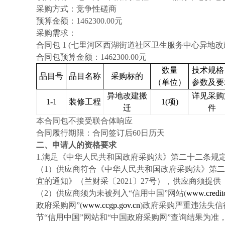
采购方式：竞争性磋商
预算金额：
1462300.00
元
采购需求：
合同包
1 (七里河区西湖街道社区卫生服务中心异地改
合同包预算金额：
1462300.00
元
数量
技术规格
品目号
品目名称
采购标的
（单位）
参数及要
异地改建搬
详见采购
1-1
装修工程
1(项)
迁
件
本合同包不接受联合体
响应
合同履行期限：
合同签订后
60日历天
二、申请人的资格要求
1.满足《中华人民共和国政府采购法》第二十二条规
（
1
）
供应商符合《中华人民共和国政府采购法》第二
宜的通知》（兰财采〔
2021〕27号），供应商须提
（
2
）
供应商须为未被列入
“信用中国”网站(
www.creditc
政府采购网”(
www.ccgp.gov.cn
)政府采购严重违法失
节“信用中国”网站和“中国政府采购网”查询结果为