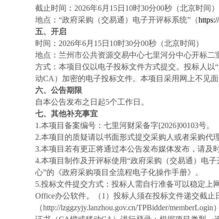
截止时间：
2026年
6
月
15
日
10
时
30分00秒（北京时间）
地点：
“政府采购（交易通）电子开评标系统”（
https:/
五、开启
时间
：
2026年
6
月
15
日
10
时
30分00秒（北
京时间）
地点：兰州市公共资源交易中心七里河分中心开标
二
方式：本项目仅以电子投标文件方式提交。投标人以
动CA）加密的电子投标文件。本项目采用网上不见
六、公告期限
自
本公告发布之日起
5个工作日。
七、其他补充事宜
1.本项目备案编号：七里河财采备字[2026]00103号
。
2.本项目的质疑请以书面形式提交采购人或者采购代理
3.本项目若有更正将通过本公告发布媒体发布，请及时
4.本项目制作及开评标使用“政府采购（交易通）电子开评标系
心”的《政府采购项目全流程电子化操作手册》。
5.投标文件提交方式：投标人需自行准备可以稳定上网的电脑，操
Office办公软件。
（
1
）
投标人须在投标文件递交截止
（
http://lzggzyjy.lanzhou.gov.cn/