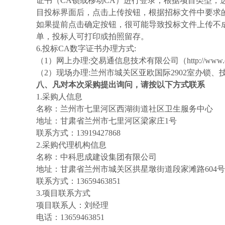
证书（CA锁或移动CA）进行登录；根据项目类型，
目投标界面后，点击上传按钮，根据招标文件中要求
如果提前点击确定按钮，很可能导致投标文件上传不
单，投标人可打印或拍照留存。
6.投标CA数字证书办理方式:
（
1
）
网上办理
:交易通信息技术有限公司（http://ww
（
2
）
现场办理
:兰州市城关区亚欧国际2902室办锁、技术联系
八、凡对本次采购提出询问，请按以下方式联系
1.采购人信息
名称：
兰州市七里河区西湖街道社区卫生服务中心
地址：
甘肃省兰州市七里河区梁家庄
1号
联系方式：
13919427868
2.采购代理机构信息
名称：
中科思成建设集团有限公司
地址
：甘肃省兰州市城关区拱星墩街道段家滩路
604
联系方式：
13659463851
3.项目联系方式
项目联系人：
刘经理
电话：
13659463851