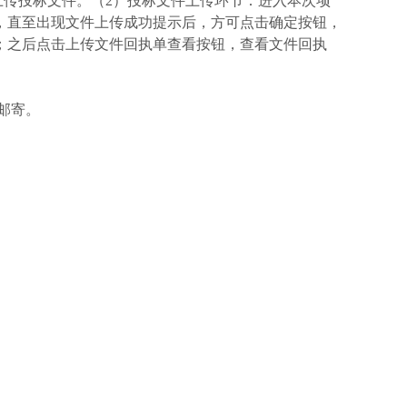
上传投标文件。
（
2
）
投标文件上传环节：进入本次项
，直至出现文件上传成功提示后，方可点击确定按钮，
；之后点击上传文件回执单查看按钮，查看文件回执
丰邮寄。