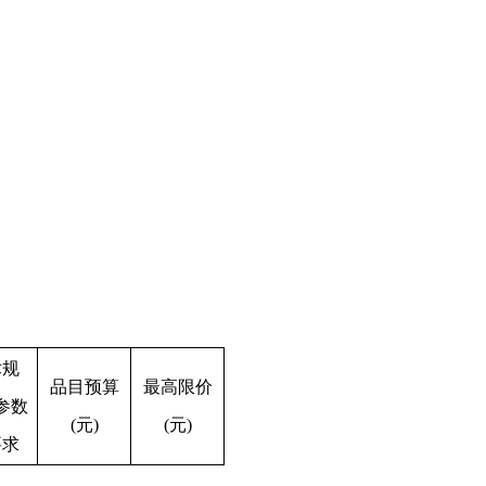
术规
品目预算
最高限价
参数
(元)
(元)
要求