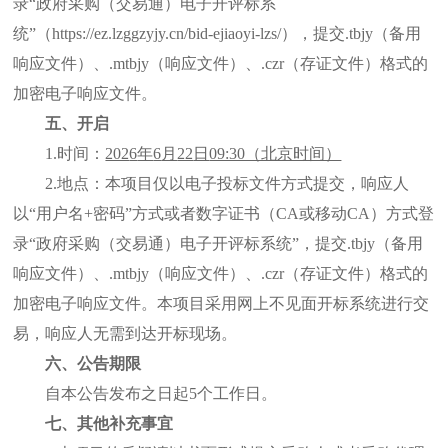
录“政府采购（交易通）电子开评标系
统”（https://ez.lzggzyjy.cn/bid-ejiaoyi-lzs/），提交.tbjy（备用
响应文件）、.mtbjy（响应文件）、.czr（存证文件）格式的
加密电子响应文件。
五、开启
1
.
时间：
202
6
年
6
月
22
日
09:30（北京时间）
2
.
地点：
本项目仅以电子投标文件方式提交，响应人
以
“用户名+密码”方式或者数字证书（CA或移动CA）方式登
录“政府采购（交易通）电子开评标系统”
，
提交
.tbjy（备用
响应文件）、.mtbjy（响应文件）、.czr（存证文件）格式的
加密电子响应文件。本项目采用网上不见面开标系统进行交
易，
响应人
无需到达开标现场。
六、公告期限
自本公告发布之日起
5个工作日。
七、其他补充事宜