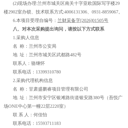
(2)现场办理:兰州市城关区南关十字亚欧国际写字楼29
楼2902室办锁、技术联系方式:4006131306、0931-8859067。
6
.本项目受理自编号：
兰财采备字
[2026]01505号
八、对本次采购提出询问，请按以下方式联系
1.采购人信息
名
称：
兰州市公安局
地
址：兰州市城关区武都路
482号
联系人：骆继怀
联系电话：
1339931
0780
2.采购代理机构信息
名
称：甘肃盛鹏睿项目管理有限公司
地
址：兰州市安宁区银滩路街道银安路
380号（吾悦广
场ONE中心第一幢22层2220室）
联
系
人：何佳怡
联系电话：
15593711183