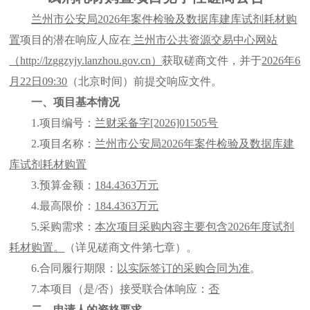
兰州市公安局
2026年
案件检验及数据库建库试剂耗材购
置
项目的潜在响应人应在
兰州市公共资源交易中心网站
（
http://lzggzyjy.lanzhou.gov.cn）
获取磋商文件，并于
202
6
年
6
月
22
日
09:30
（北京时间）前提交响应文件。
一、项目基本情况
1.项目编号：
兰财采备字
[2026]01505号
2.项目名称：
兰州市公安局
2026年
案件检验及数据库建
库试剂耗材购置
3.预算金额：
184.4363万元
4.最高限价：
184.4363万元
5.采购需求：
本次项目采购内容主要包含
2026年度试剂
耗材
购置
。
（详见磋商文件第七章）。
6.合同履行期限：
以实际签订的采购合同为准
。
7.本项目（是/否）接受联合体响应：
否
二、申请人的资格要求