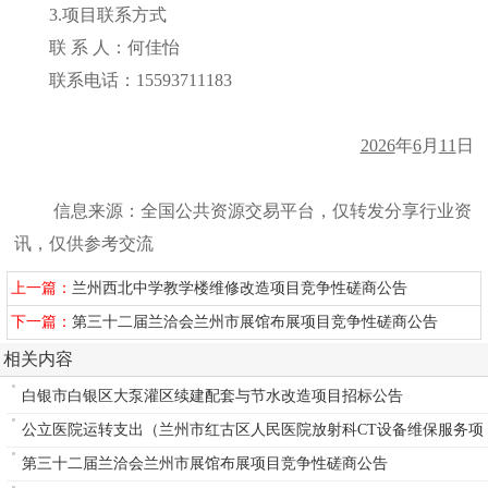
3
.项目联系方式
联
系
人：何佳怡
联系电话：
15593711183
2026
年
6
月
11
日
信息来源：全国公共资源交易平台，仅转发分享行业资
讯，仅供参考交流
上一篇：
兰州西北中学教学楼维修改造项目竞争性磋商公告
下一篇：
第三十二届兰洽会兰州市展馆布展项目竞争性磋商公告
相关内容
白银市白银区大泵灌区续建配套与节水改造项目招标公告
公立医院运转支出（兰州市红古区人民医院放射科CT设备维保服务项
目）
第三十二届兰洽会兰州市展馆布展项目竞争性磋商公告