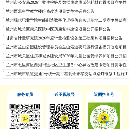
兰州市公安局2026年案件检验及数据库建库试剂耗材购置项目竞争性
磋商公告
兰州西北中学教学楼维修改造项目竞争性磋商公告
兰州现代职业学院智能制造数字化虚拟仿真实训基地二期竞争性磋商
公告
兰州市城关区康乐医院中医药康复科建设项目公开招标公告
甘肃省计量研究院2026年度计量检测设备第三批采购项目招标公告
兰州市兰山公园建设管理委员会兰山索道夜间运行设备提升改造项目
单一来源公告
兰州市城关区住房和城乡建设局2026年儿童公园复绿养护项目公开招
标公告
兰州市七里河区西湖街道社区卫生服务中心异地改建搬迁项目竞争性
磋商公告
兰州市城市轨道交通1号线一期工程剩余未移交站点路灯维修工程施工
重新招标
服务专员
近图视频号
近图抖音号