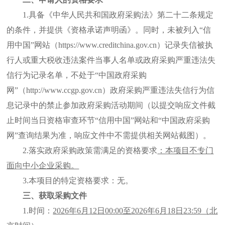
1.具备《中华人民共和国政府采购法》第二十二条规定
的条件，并提供《资格承诺声明函》。同时，未被列入“信
用中国”网站（https://www.creditchina.gov.cn）记录失信被执
行人或重大税收违法案件当事人名单或政府采购严重违法失
信行为记录名单，不处于“中国政府采购
网”（http://www.ccgp.gov.cn）政府采购严重违法失信行为信
息记录中的禁止参加政府采购活动期间（以提交响应文件截
止时间当日资格审查环节“信用中国”网站和“中国政府采购
网”查询结果为准，响应文件中不需提供相关网站截图）。
2
.落实政府采购政策需满足的资格要求
：本项目不专门
面向中小企业采购。
3
.本项目的特定资格要求：
无。
三、获取采购文件
1.时间：
202
6
年
6
月
12
日
00:00至202
6
年
6
月
18
日
23:59（北