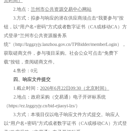
京时间）
2.地点：
兰州市公共资源交易中心网站
3.方式：拟参与响应的潜在供应商须点击“我要参与”按
钮，以“用户名+密码”方式或者数字证书（CA或移动CA）方
式登录“兰州市公共资源服务系
统”（http://lzggzyjy.lanzhou.gov.cn/TPBidder/memberLogin），
获取磋商文件，参与项目采购。社会公众可点击“免费下
载”按钮，查阅磋商文件。
4.售价：0元
四、
响应文件提交
1.截止时间：
202
6
年
6
月
22
日
09:30（北京时间）
2.
地点：政府采购（交易通）电子开评标系统
（
https://ez.lzggzyjy.cn/bid-ejiaoyi-lzs/）
3
.方式：本项目仅以电子响应文件方式提交。响应人
以“用户名+密码”方式或者数字证书（CA或移动CA）方式登